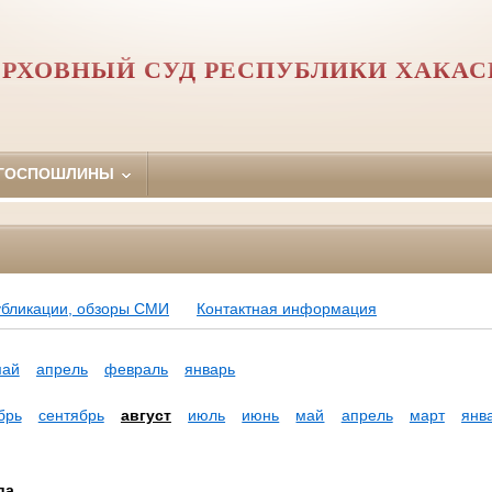
ЕРХОВНЫЙ СУД РЕСПУБЛИКИ ХАКАС
 ГОСПОШЛИНЫ
убликации, обзоры СМИ
Контактная информация
май
апрель
февраль
январь
брь
сентябрь
август
июль
июнь
май
апрель
март
янв
да