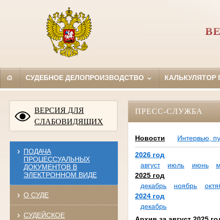
В
СУДЕБНОЕ ДЕЛОПРОИЗВОДСТВО
КАЛЬКУЛЯТОР
ВЕРСИЯ ДЛЯ
ПРЕСС-СЛУЖБА
СЛАБОВИДЯЩИХ
Новости
Интервью, п
ПОДАЧА
2026 год
ПРОЦЕССУАЛЬНЫХ
август
июль
июнь
ДОКУМЕНТОВ В
ЭЛЕКТРОННОМ ВИДЕ
2025 год
декабрь
ноябрь
октя
О СУДЕ
2024 год
декабрь
СУДЕЙСКОЕ
Архив за август 2025 го