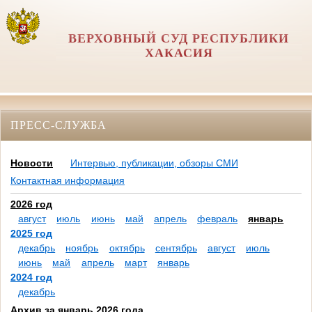
ВЕРХОВНЫЙ СУД РЕСПУБЛИКИ
ХАКАСИЯ
ПРЕСС-СЛУЖБА
Новости
Интервью, публикации, обзоры СМИ
Контактная информация
2026 год
август
июль
июнь
май
апрель
февраль
январь
2025 год
декабрь
ноябрь
октябрь
сентябрь
август
июль
июнь
май
апрель
март
январь
2024 год
декабрь
Архив за январь 2026 года