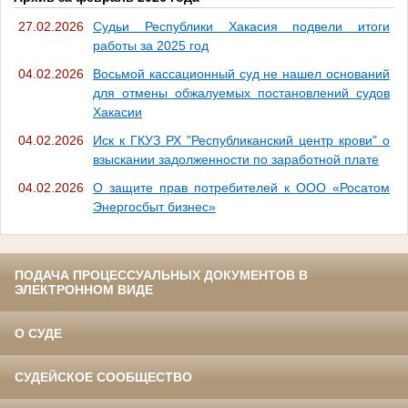
27.02.2026
Судьи Республики Хакасия подвели итоги
работы за 2025 год
04.02.2026
Восьмой кассационный суд не нашел оснований
для отмены обжалуемых постановлений судов
Хакасии
04.02.2026
Иск к ГКУЗ РХ "Республиканский центр крови" о
взыскании задолженности по заработной плате
04.02.2026
О защите прав потребителей к ООО «Росатом
Энергосбыт бизнес»
ПОДАЧА ПРОЦЕССУАЛЬНЫХ ДОКУМЕНТОВ В
ЭЛЕКТРОННОМ ВИДЕ
О СУДЕ
СУДЕЙСКОЕ СООБЩЕСТВО