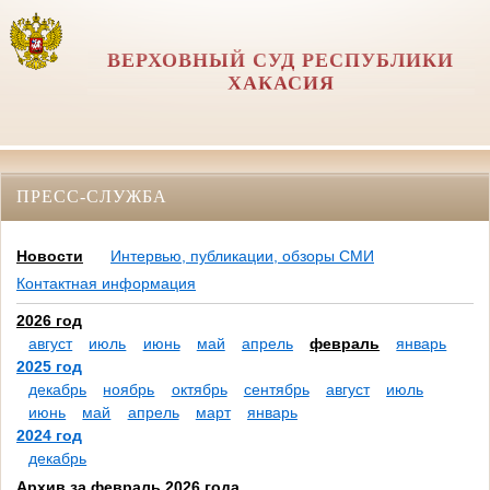
ВЕРХОВНЫЙ СУД РЕСПУБЛИКИ
ХАКАСИЯ
ПРЕСС-СЛУЖБА
Новости
Интервью, публикации, обзоры СМИ
Контактная информация
2026 год
август
июль
июнь
май
апрель
февраль
январь
2025 год
декабрь
ноябрь
октябрь
сентябрь
август
июль
июнь
май
апрель
март
январь
2024 год
декабрь
Архив за февраль 2026 года