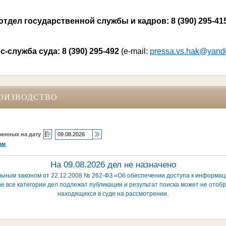
отдел государственной службы и кадров: 8 (390) 295-41
с-служба суда: 8 (390) 295-492
(
e
-mail:
pressa.vs.hak@yand
ОИЗВОДСТВО
ченных на дату
ам
На 09.08.2026 дел не назначено
льным законом от 22.12.2008 № 262-ФЗ «Об обеспечении доступа к информаци
е все категории дел подлежат публикации и результат поиска может не отобр
находящихся в суде на рассмотрении.