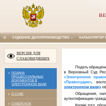
В
СУДЕБНОЕ ДЕЛОПРОИЗВОДСТВО
КАЛЬКУЛЯТОР
ВЕРСИЯ ДЛЯ
СЛАБОВИДЯЩИХ
Подать обращени
в Верховный Суд Рес
ПОДАЧА
ПРОЦЕССУАЛЬНЫХ
«Электронное прав
ДОКУМЕНТОВ В
«Правосудие»
,
воспо
ЭЛЕКТРОННОМ ВИДЕ
электронном виде»
о
Обращения, нап
О СУДЕ
аутентификацию гражда
СУДЕЙСКОЕ
Кроме того, обр