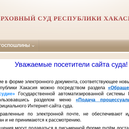
ЕРХОВНЫЙ СУД РЕСПУБЛИКИ ХАКАС
 ГОСПОШЛИНЫ
Уважаемые посетители сайта суда!
е в форме электронного документа, соответствующее нов
публики Хакасия можно посредством раздела
«Обраще
осудие»
Государственной автоматизированной системы 
льзовавшись разделом меню
«Подача процессуа
фициального Интернет-сайта суда.
равленные по электронной почте, не обеспечивают и
н и не принимаются к рассмотрению.
ащения могут подаваться в письменной форме путём доста