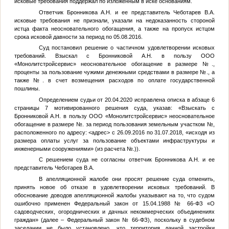
исковые требования поддержал по изложенным в иске основаниям.
Ответчик Бронникова А.Н. и ее представитель Чеботарев В.А.
исковые требования не признали, указали на недоказанность стороной
истца факта неосновательного обогащения, а также на пропуск истцом
срока исковой давности за период по 05.08.2016.
Суд постановил решение о частичном удовлетворении исковых
требований. Взыскал с Бронниковой А.Н. в пользу ООО
«Монолитстройсервис» неосновательное обогащение в размере
№
.,
проценты за пользование чужими денежными средствами в размере
№
., а
также
№
. в счет возмещения расходов по оплате государственной
пошлины.
Определением судьи от 20.04.2020 исправлена описка в абзаце 6
страницы 7 мотивированного решения суда, указав: «Взыскать с
Бронниковой А.Н. в пользу ООО «Монолитстройсервис» неосновательное
обогащение в размере
№
. за период пользования земельным участком
№
,
расположенного по адресу:
<адрес>
с 26.09.2016 по 31.07.2018, «исходя из
размера оплаты услуг за пользование объектами инфраструктуры и
инженерными сооружениями» (из расчета
№
.)).
С решением суда не согласны ответчик Бронникова А.Н. и ее
представитель Чеботарев В.А.
В апелляционной жалобе они просят решение суда отменить,
принять новое об отказе в удовлетворении исковых требований. В
обоснование доводов апелляционной жалобы указывают на то, что судом
ошибочно применен Федеральный закон от 15.04.1988 № 66-ФЗ «О
садоводческих, огороднических и дачных некоммерческих объединениях
граждан» (далее – Федеральный закон № 66-ФЗ), поскольку в судебном
заседании не было установлено, что территория дачной застройки