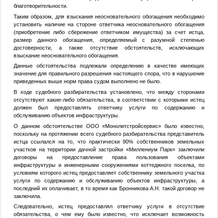
благотворительности.
Таким образом, для взыскания неосновательного обогащения необходимо
установить наличие на стороне ответчика неосновательного обогащения
(приобретение либо сбережение ответчиком имущества) за счет истца,
размер данного обогащения, определяемый с разумной степенью
достоверности, а также отсутствие обстоятельств, исключающих
взыскание неосновательного обогащения.
Данные обстоятельства подлежали определению в качестве имеющих
значение для правильного разрешения настоящего спора, что в нарушение
приведенных выше норм права судом выполнено не было.
В ходе судебного разбирательства установлено, что между сторонами
отсутствуют какие-либо обязательства, в соответствии с которыми истец
должен был предоставлять ответчику услуги по содержанию и
обслуживанию объектов инфраструктуры.
О данном обстоятельстве ООО «Монолитстройсервис» было известно,
поскольку на протяжении всего судебного разбирательства представитель
истца ссылался на то, что практически 90% собственников земельных
участков на территории дачной застройки «Миллениум Парк» заключили
договоры на предоставление права пользования объектами
инфраструктуры и инженерными сооружениями коттеджного поселка, по
условиям которого истец предоставляет собственнику земельного участка
услуги по содержанию и обслуживанию объектов инфраструктуры, а
последний их оплачивает, в то время как Бронникова А.Н. такой договор не
заключила.
Следовательно, истец предоставлял ответчику услуги в отсутствие
обязательства, о чем ему было известно, что исключает возможность