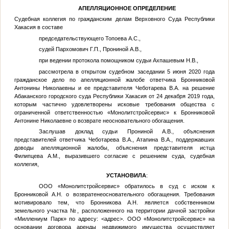
АПЕЛЛЯЦИОННОЕ ОПРЕДЕЛЕНИЕ
Судебная коллегия по гражданским делам Верховного Суда Республики
Хакасия в составе
председательствующего Топоева А.С.,
судей Пархомович Г.П., Прониной А.В.,
при ведении протокола помощником судьи Ахпашевым Н.В.,
рассмотрела в открытом судебном заседании 5 июня 2020 года
гражданское дело по апелляционной жалобе ответчика Бронниковой
Антонины Николаевны и ее представителя Чеботарева В.А. на решение
Абаканского городского суда Республики Хакасия от 24 декабря 2019 года,
которым частично удовлетворены исковые требования общества с
ограниченной ответственностью «Монолитстройсервис» к Бронниковой
Антонине Николаевне о возврате неосновательного обогащения.
Заслушав доклад судьи Прониной А.В., объяснения
представителей ответчика Чеботарева В.А., Атапина В.А., поддержавших
доводы апелляционной жалобы, объяснения представителя истца
Филипцева А.М., выразившего согласие с решением суда, судебная
коллегия,
УСТАНОВИЛА
:
ООО «Монолитстройсервис» обратилось в суд с иском к
Бронниковой А.Н. о возвратенеосновательного обогащения. Требования
мотивировало тем, что Бронникова А.Н. является собственником
земельного участка
№
, расположенного на территории дачной застройки
«Миллениум Парк» по адресу:
<адрес>
. ООО «Монолитстройсервис» на
основании договора аренды недвижимого имущества осуществляет