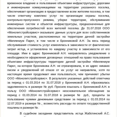
временное владение и пользование объектами инфраструктуры, дорогами
и инженерными коммуникациями на территории указанного поселка,
обеспечивает организацию в предоставлении всем жителям поселка, в том
числе ответчику комплекс услуг по организации охраны поселка,
контрольно-пропускного режима, уборке территории, обслуживанию
инженерных систем и объектов инфраструктуры, предназначенные для
обеспечения потребностей всех жителей поселка. До 31.07.2018 ООО
«Монолитстройсервис» оказывало данные услуги для всех собственников
земельных участков, расположенных на территории дачной застройки
«Миллениум Парк», в том числе и Бронниковой А.Н. За весь период
обслуживания стоимость услуг изменялась в зависимости от фактических
затрат истца, и установлена по каждому участку в зависимости от его
площади. Ими в адрес Бронниковой А.Н. направлялось уведомление о
необходимости оформления договорных отношений на право пользования
объектами инфраструктуры территории дачной застройки «Миллениум
Парк», на которое Бронникова А.Н. не отреагировала, в их адрес никаких
писем и уведомлений об отказе от их услуг не направляла, хотя по
настоящее время продолжает ими пользоваться, чем причиняет убытки
ООО «Монолитстройсервис». В результате указанных действий ответчика
за период с 01.03.2014 по 31.07.2018 у Бронниковой А.Н. образовалась
задолженность в размере
№
руб. Просило взыскать с Бронниковой А.Н. в
пользу ООО «Монолитстройсервис» неосновательное обогащение за
период с 01.03.2014 по 31.07.2018 в размере
№
руб., проценты за
пользование чужими денежными средствами за период с 01.03.2014 по
12.07.2019 в размере
№
., возместить расходы по оплате государственной
пошлины в размере
№
.
В судебном заседании представитель истца Жаботинский А.С.