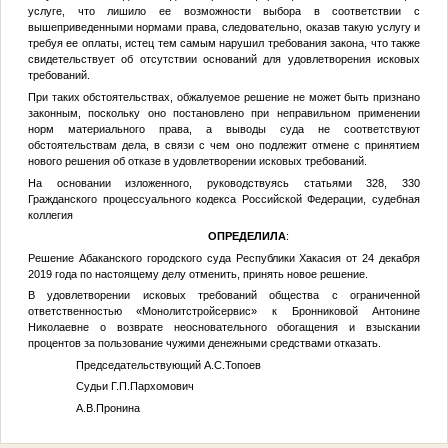
услуге, что лишило ее возможности выбора в соответствии с
вышеприведенными нормами права, следовательно, оказав такую услугу и
требуя ее оплаты, истец тем самым нарушил требования закона, что также
свидетельствует об отсутствии оснований для удовлетворения исковых
требований.
При таких обстоятельствах, обжалуемое решение не может быть признано
законным, поскольку оно постановлено при неправильном применении
норм материального права, а выводы суда не соответствуют
обстоятельствам дела, в связи с чем оно подлежит отмене с принятием
нового решения об отказе в удовлетворении исковых требований.
На основании изложенного, руководствуясь статьями 328, 330
Гражданского процессуального кодекса Российской Федерации, судебная
коллегия
ОПРЕДЕЛИЛА
:
Решение Абаканского городского суда Республики Хакасия от 24 декабря
2019 года по настоящему делу отменить, принять новое решение.
В удовлетворении исковых требований общества с ограниченной
ответственностью «Монолитстройсервис» к Бронниковой Антонине
Николаевне о возврате неосновательного обогащения и взыскании
процентов за пользование чужими денежными средствами отказать.
Председательствующий А.С.Топоев
Судьи Г.П.Пархомович
А.В.Пронина