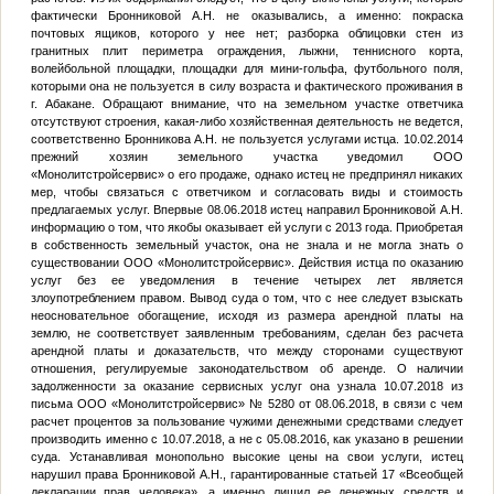
фактически Бронниковой А.Н. не оказывались, а именно: покраска
почтовых ящиков, которого у нее нет; разборка облицовки стен из
гранитных плит периметра ограждения, лыжни, теннисного корта,
волейбольной площадки, площадки для мини-гольфа, футбольного поля,
которыми она не пользуется в силу возраста и фактического проживания в
г. Абакане. Обращают внимание, что на земельном участке ответчика
отсутствуют строения, какая-либо хозяйственная деятельность не ведется,
соответственно Бронникова А.Н. не пользуется услугами истца. 10.02.2014
прежний хозяин земельного участка уведомил ООО
«Монолитстройсервис» о его продаже, однако истец не предпринял никаких
мер, чтобы связаться с ответчиком и согласовать виды и стоимость
предлагаемых услуг. Впервые 08.06.2018 истец направил Бронниковой А.Н.
информацию о том, что якобы оказывает ей услуги с 2013 года. Приобретая
в собственность земельный участок, она не знала и не могла знать о
существовании ООО «Монолитстройсервис». Действия истца по оказанию
услуг без ее уведомления в течение четырех лет является
злоупотреблением правом. Вывод суда о том, что с нее следует взыскать
неосновательное обогащение, исходя из размера арендной платы на
землю, не соответствует заявленным требованиям, сделан без расчета
арендной платы и доказательств, что между сторонами существуют
отношения, регулируемые законодательством об аренде. О наличии
задолженности за оказание сервисных услуг она узнала 10.07.2018 из
письма ООО «Монолитстройсервис» № 5280 от 08.06.2018, в связи с чем
расчет процентов за пользование чужими денежными средствами следует
производить именно с 10.07.2018, а не с 05.08.2016, как указано в решении
суда. Устанавливая монопольно высокие цены на свои услуги, истец
нарушил права Бронниковой А.Н., гарантированные статьей 17 «Всеобщей
декларации прав человека», а именно лишил ее денежных средств и