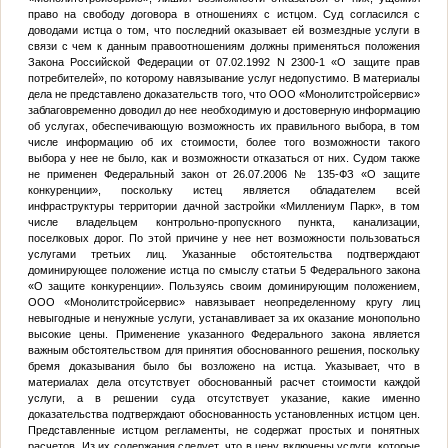
право на свободу договора в отношениях с истцом. Суд согласился с
доводами истца о том, что последний оказывает ей возмездные услуги в
связи с чем к данным правоотношениям должны применяться положения
Закона Российской Федерации от 07.02.1992 N 2300-1 «О защите прав
потребителей», по которому навязывание услуг недопустимо. В материалы
дела не представлено доказательств того, что ООО «Монолитстройсервис»
заблаговременно доводил до нее необходимую и достоверную информацию
об услугах, обеспечивающую возможность их правильного выбора, в том
числе информацию об их стоимости, более того возможности такого
выбора у нее не было, как и возможности отказаться от них. Судом также
не применен Федеральный закон от 26.07.2006 № 135-ФЗ «О защите
конкуренции», поскольку истец является обладателем всей
инфраструктуры территории дачной застройки «Миллениум Парк», в том
числе владельцем контрольно-пропускного пункта, канализации,
поселковых дорог. По этой причине у нее нет возможности пользоваться
услугами третьих лиц. Указанные обстоятельства подтверждают
доминирующее положение истца по смыслу статьи 5 Федерального закона
«О защите конкуренции». Пользуясь своим доминирующим положением,
ООО «Монолитстройсервис» навязывает неопределенному кругу лиц
невыгодные и ненужные услуги, устанавливает за их оказание монопольно
высокие цены. Применение указанного Федерального закона является
важным обстоятельством для принятия обоснованного решения, поскольку
бремя доказывания было бы возложено на истца. Указывает, что в
материалах дела отсутствует обоснованный расчет стоимости каждой
услуги, а в решении суда отсутствует указание, какие именно
доказательства подтверждают обоснованность установленных истцом цен.
Представленные истцом регламенты, не содержат простых и понятных
расчетов. Из их содержания следует, что в цену включены услуги, которые