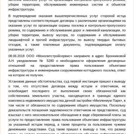
уборке территории, обслуживанию инженерных систем и объектов
инфраструктуры.
В подтверждение оказания вышеперечисленных услуг стороной истца
представлены соответствующие договоры с различными организациями на
оказание услуг по организации охраны поселка и контрольно-пропускного
режима, по содержанию и обслуживанию дорог и ливневой канализации, по
уборке территории, вывозу мусора, по содержанию и обслуживанию
ландшафтной и прочей инфраструктуры, по вывозу твердых бытовых
отходов, а также платежные документы, подтверждающие оплату
указанных услуг.
08.06.2018 ООО «Монолитстройсервис» направило в адрес Бронниковой
А.Н. уведомление № 5280 о необходимости оформления договорных
отношений на предоставление права пользования объектами
инфраструктуры и инженерными сооружениями коттеджного поселка, ответ
на которое не получен.
Установив данные обстоятельства, суд первой инстанции пришел к выводу
о том, что отсутствие договора между истцом и ответчиком, не
освобождает последнего от выполнения своих обязанностей как
собственника земельного участка, находящегося в границах единого
комплекса недвижимого имущества дачной застройки «Миллениум Парк», в
том числе от обязанности по содержанию общего имущества. Поскольку
доказательств погашения задолженности ответчиком не представлено, суд
взыскал с него неосновательное обогащение в виде сбереженной платы за
услуги по предоставлению права пользования объектами инфраструктуры
за указанный истцом период, а также проценты за пользование чужими
денежными средствами. Суд также пришел к выводу о том, что размер