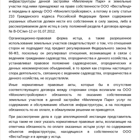
инфраструктуры дачной застройки «Миллениум Парк» и земельные
участки под ними принадлежат на праве собственности ООО «ВестаЛенд»
и переданы в аренду ООО «Монолитстройсервис», а потому в силу статьи
210 Гражданского кодекса Российской Федерации бремя содержания
указанных объектов должен нести его собственник в силу закона, либо в
рассматриваемом деле истец в силу положений раздела 4 договора аренды
№ В-ОС/мп-12 от 01.07.2012.
Организационно-правовая форма истца, а также разрешенное
использование земельных участков свидетельствуют о том, что отношения
сторон не подпадают под предмет регулирования Федерального закона №
66-ФЗ, поскольку он регулировал отношения, возникающие в связи с
ведением гражданами садоводства, огородничества и дачного хозяйства, и
устанавливал правовое положение садоводческих, огороднических и
дачных некоммерческих объединений, в то время как стороны настоящего
спора деятельность, связанную с ведением садоводства, огородничества и
дачного хозяйства, не осуществляли.
Иные нормативные правовые акты, которые бы в отсутствие
соответствующего договора между сторонами спора возлагали на ООО
«Монолитстройсервис» обязанность по оказанию собственникам
земельных участков в дачной застройке «Миллениум Парк» услуг по
содержанию и обслуживанию объектов инфраструктуры, а на последних
обязанность по их оплате, в обжалуемом решении не приводятся.
При рассмотрении дела в суде апелляционной инстанции представитель
истца также не смог указать нормативные правовые акты, возлагающие на
ответчика обязанность по оплате оказанных истцом услуг по содержанию
объектов инфраструктуры, находящихся в собственности ООО
«ВестаЛэнд» и в аренде у истца.