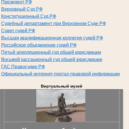
Президент РФ
Верховный Суд РФ
Конституционный Суд РФ
Судебный департамент при Верховном Суде РФ
Совет судей РФ
Высшая квалификационная коллегия судей РФ
Российское объединение судей РФ
Пятый апелляционный суд общей юрисдикции
Восьмой кассационный суд общей юрисдикции
ГАС Правосудие РФ
Официальный интернет-портал правовой информации
Виртуальный музей