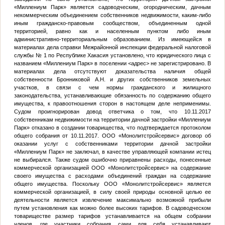
«Миллениум Парк» является садоводческим, огородническим, дачным
некоммерческим объединением собственников недвижимости, каким-либо
иным гражданско-правовым сообществом, объединенным одной
территорией, равно как и населенным пунктом либо иным
административно-территориальным образованием. Из имеющейся в
материалах дела справки Межрайонной инспекции федеральной налоговой
службы № 1 по Республике Хакасия установлено, что юридического лица с
названием «Миллениум Парк» в поселении
<адрес>
не зарегистрировано. В
материалах дела отсутствуют доказательства наличия общей
собственности Бронниковой А.Н. и других собственников земельных
участков, в связи с чем нормы гражданского и жилищного
законодательства, устанавливающие обязанность по содержанию общего
имущества, к правоотношения сторон в настоящем деле неприменимы.
Судом проигнорирован довод ответчика о том, что 10.11.2017
собственникам недвижимости на территории дачной застройки «Миллениум
Парк» отказано в создании товарищества, что подтверждается протоколом
общего собрания от 10.11.2017. ООО «Монолитстройсервис» договор об
оказании услуг с собственниками территории дачной застройки
«Миллениум Парк» не заключал, в качестве управляющей компании истец
не выбирался. Также судом ошибочно приравнены расходы, понесенные
коммерческой организацией ООО «Монолитстройсервис» на содержание
своего имущества с расходами объединений граждан на содержание
общего имущества. Поскольку ООО «Монолитстройсервис» является
коммерческой организацией, в силу своей природы основной целью ее
деятельности является извлечение максимально возможной прибыли
путем установления как можно более высоких тарифов. В садоводческом
товариществе размер тарифов устанавливается на общем собрании
членов, где участники собрания сами для себя устанавливают