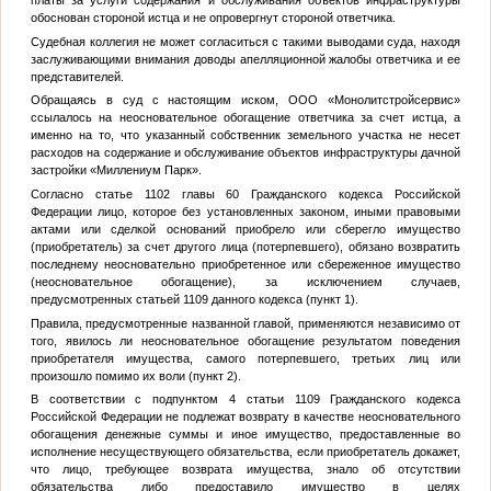
платы за услуги содержания и обслуживания объектов инфраструктуры
обоснован стороной истца и не опровергнут стороной ответчика.
Судебная коллегия не может согласиться с такими выводами суда, находя
заслуживающими внимания доводы апелляционной жалобы ответчика и ее
представителей.
Обращаясь в суд с настоящим иском, ООО «Монолитстройсервис»
ссылалось на неосновательное обогащение ответчика за счет истца, а
именно на то, что указанный собственник земельного участка не несет
расходов на содержание и обслуживание объектов инфраструктуры дачной
застройки «Миллениум Парк».
Согласно статье 1102 главы 60 Гражданского кодекса Российской
Федерации лицо, которое без установленных законом, иными правовыми
актами или сделкой оснований приобрело или сберегло имущество
(приобретатель) за счет другого лица (потерпевшего), обязано возвратить
последнему неосновательно приобретенное или сбереженное имущество
(неосновательное обогащение), за исключением случаев,
предусмотренных статьей 1109 данного кодекса (пункт 1).
Правила, предусмотренные названной главой, применяются независимо от
того, явилось ли неосновательное обогащение результатом поведения
приобретателя имущества, самого потерпевшего, третьих лиц или
произошло помимо их воли (пункт 2).
В соответствии с подпунктом 4 статьи 1109 Гражданского кодекса
Российской Федерации не подлежат возврату в качестве неосновательного
обогащения денежные суммы и иное имущество, предоставленные во
исполнение несуществующего обязательства, если приобретатель докажет,
что лицо, требующее возврата имущества, знало об отсутствии
обязательства либо предоставило имущество в целях