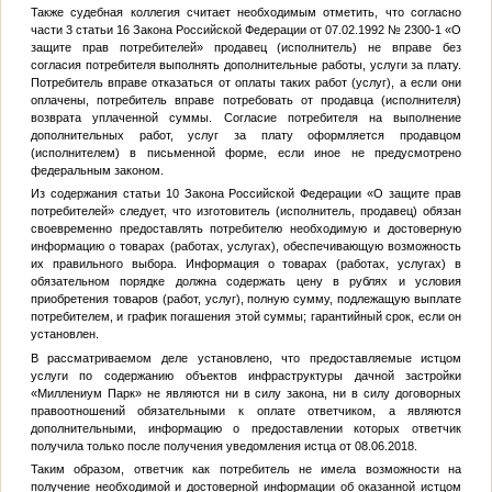
Также судебная коллегия считает необходимым отметить, что согласно
части 3 статьи 16 Закона Российской Федерации от 07.02.1992 № 2300-1 «О
защите прав потребителей» продавец (исполнитель) не вправе без
согласия потребителя выполнять дополнительные работы, услуги за плату.
Потребитель вправе отказаться от оплаты таких работ (услуг), а если они
оплачены, потребитель вправе потребовать от продавца (исполнителя)
возврата уплаченной суммы. Согласие потребителя на выполнение
дополнительных работ, услуг за плату оформляется продавцом
(исполнителем) в письменной форме, если иное не предусмотрено
федеральным законом.
Из содержания статьи 10 Закона Российской Федерации «О защите прав
потребителей» следует, что изготовитель (исполнитель, продавец) обязан
своевременно предоставлять потребителю необходимую и достоверную
информацию о товарах (работах, услугах), обеспечивающую возможность
их правильного выбора. Информация о товарах (работах, услугах) в
обязательном порядке должна содержать цену в рублях и условия
приобретения товаров (работ, услуг), полную сумму, подлежащую выплате
потребителем, и график погашения этой суммы; гарантийный срок, если он
установлен.
В рассматриваемом деле установлено, что предоставляемые истцом
услуги по содержанию объектов инфраструктуры дачной застройки
«Миллениум Парк» не являются ни в силу закона, ни в силу договорных
правоотношений обязательными к оплате ответчиком, а являются
дополнительными, информацию о предоставлении которых ответчик
получила только после получения уведомления истца от 08.06.2018.
Таким образом, ответчик как потребитель не имела возможности на
получение необходимой и достоверной информации об оказанной истцом