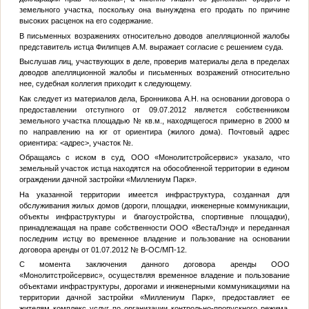
земельного участка, поскольку она вынуждена его продать по причине
высоких расценок на его содержание.
В письменных возражениях относительно доводов апелляционной жалобы
представитель истца Филипцев А.М. выражает согласие с решением суда.
Выслушав лиц, участвующих в деле, проверив материалы дела в пределах
доводов апелляционной жалобы и письменных возражений относительно
нее, судебная коллегия приходит к следующему.
Как следует из материалов дела, Бронникова А.Н. на основании договора о
предоставлении отступного от 09.07.2012 является собственником
земельного участка площадью
№
кв.м., находящегося примерно в 2000 м
по направлению на юг от ориентира (жилого дома). Почтовый адрес
ориентира:
<адрес>
, участок
№
.
Обращаясь с иском в суд, ООО «Монолитстройсервис» указало, что
земельный участок истца находятся на обособленной территории в едином
ограждении дачной застройки «Миллениум Парк».
На указанной территории имеется инфраструктура, созданная для
обслуживания жилых домов (дороги, площадки, инженерные коммуникации,
объекты инфраструктуры и благоустройства, спортивные площадки),
принадлежащая на праве собственности ООО «ВестаЛэнд» и переданная
последним истцу во временное владение и пользование на основании
договора аренды от 01.07.2012 № В-ОС/МП-12.
С момента заключения данного договора аренды ООО
«Монолитстройсервис», осуществляя временное владение и пользование
объектами инфраструктуры, дорогами и инженерными коммуникациями на
территории дачной застройки «Миллениум Парк», предоставляет ее
жителям комплекс услуг по организации контрольно-пропускного режима,