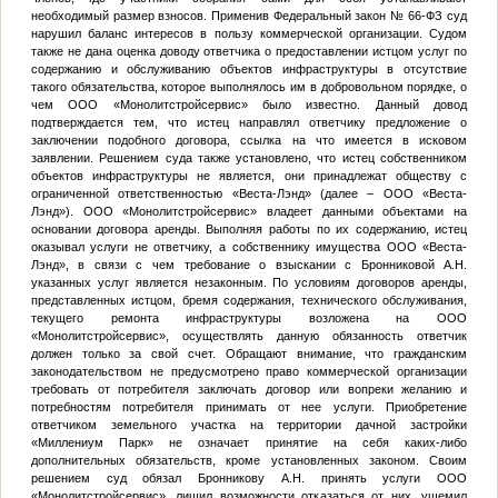
необходимый размер взносов. Применив Федеральный закон № 66-ФЗ суд
нарушил баланс интересов в пользу коммерческой организации. Судом
также не дана оценка доводу ответчика о предоставлении истцом услуг по
содержанию и обслуживанию объектов инфраструктуры в отсутствие
такого обязательства, которое выполнялось им в добровольном порядке, о
чем ООО «Монолитстройсервис» было известно. Данный довод
подтверждается тем, что истец направлял ответчику предложение о
заключении подобного договора, ссылка на что имеется в исковом
заявлении. Решением суда также установлено, что истец собственником
объектов инфраструктуры не является, они принадлежат обществу с
ограниченной ответственностью «Веста-Лэнд» (далее – ООО «Веста-
Лэнд»). ООО «Монолитстройсервис» владеет данными объектами на
основании договора аренды. Выполняя работы по их содержанию, истец
оказывал услуги не ответчику, а собственнику имущества ООО «Веста-
Лэнд», в связи с чем требование о взыскании с Бронниковой А.Н.
указанных услуг является незаконным. По условиям договоров аренды,
представленных истцом, бремя содержания, технического обслуживания,
текущего ремонта инфраструктуры возложена на ООО
«Монолитстройсервис», осуществлять данную обязанность ответчик
должен только за свой счет. Обращают внимание, что гражданским
законодательством не предусмотрено право коммерческой организации
требовать от потребителя заключать договор или вопреки желанию и
потребностям потребителя принимать от нее услуги. Приобретение
ответчиком земельного участка на территории дачной застройки
«Миллениум Парк» не означает принятие на себя каких-либо
дополнительных обязательств, кроме установленных законом. Своим
решением суд обязал Бронникову А.Н. принять услуги ООО
«Монолитстройсервис», лишил возможности отказаться от них, ущемил