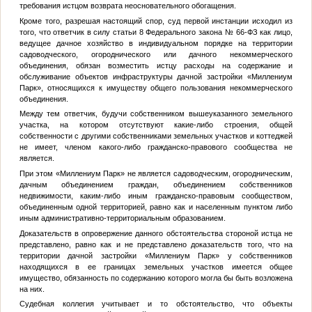
требования истцом возврата неосновательного обогащения.
Кроме того, разрешая настоящий спор, суд первой инстанции исходил из
того, что ответчик в силу статьи 8 Федерального закона № 66-ФЗ как лицо,
ведущее дачное хозяйство в индивидуальном порядке на территории
садоводческого, огороднического или дачного некоммерческого
объединения, обязан возместить истцу расходы на содержание и
обслуживание объектов инфраструктуры дачной застройки «Миллениум
Парк», относящихся к имуществу общего пользования некоммерческого
объединения.
Между тем ответчик, будучи собственником вышеуказанного земельного
участка, на котором отсутствуют какие-либо строения, общей
собственности с другими собственниками земельных участков и коттеджей
не имеет, членом какого-либо гражданско-правового сообщества не
является.
При этом «Миллениум Парк» не является садоводческим, огородническим,
дачным объединением граждан, объединением собственников
недвижимости, каким-либо иным гражданско-правовым сообществом,
объединенным одной территорией, равно как и населенным пунктом либо
иным административно-территориальным образованием.
Доказательств в опровержение данного обстоятельства стороной истца не
представлено, равно как и не представлено доказательств того, что на
территории дачной застройки «Миллениум Парк» у собственников
находящихся в ее границах земельных участков имеется общее
имущество, обязанность по содержанию которого могла бы быть возложена
на них.
Судебная коллегия учитывает и то обстоятельство, что объекты